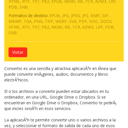
HTML, RTF, TXT, FB2, EPUB, MOBI, RB, TCR, AZW3, LRF,
PDB, SNB.
Formatos de destino:
EPUB, JPG, JPEG, JP2, BMP, GIF,
WBMP, TGA, PNG, TIFF, WEBP, SVG, PDF, DOC, DOCX,
HTML, RTF, TXT, FB2, MOBI, RB, TCR, AZW3, LRF, PDB,
SNB.
Visitar
Convertio es una sencilla y atractiva aplicaciÃ³n en lÃ­nea que
puede convertir imÃ¡genes, audios, documentos y libros
electrÃ³nicos.
El o los archivos a convertir pueden estar ubicados en tu
ordenador, en una URL, Google Drive o Dropbox. Si se
encuentran en Google Drive o Dropbox, Convertio te pedirÃ¡
que inicies sesiÃ³n en esos servicios.
La aplicaciÃ³n te permite convertir uno o varios archivos a la
vez, y seleccionar el formato de salida de cada uno de esos