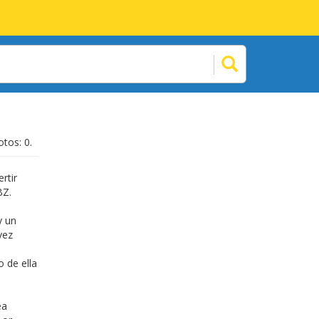
otos: 0.
rtir
BZ.
y un
vez
 de ella
ea