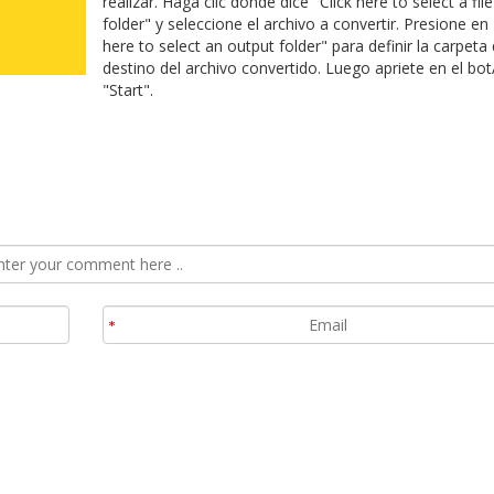
realizar. Haga clic donde dice "Click here to select a file
folder" y seleccione el archivo a convertir. Presione en 
here to select an output folder" para definir la carpeta
destino del archivo convertido. Luego apriete en el bot
"Start".