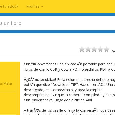
te tu eBook
Idiomas
V
CbrPdfConverter es una aplicaciÃ³n portable para conve
libros de comic CBR y CBZ a PDF, o archivos PDF a C
Â¿CÃ³mo se utiliza?
En la columna derecha del sitio ha
 Vista.
botÃ³n que dice "Download ZIP". Haz clic en Ã©l. Una 
descargado, descomprÃ­malo, y abra la carpeta
descomprimida. Busque la carpeta "compiled", y dentro
CbrConverter.exe. Haga doble clic en Ã©l.
A travÃ©s de los casillero, elija la conversiÃ³n que des